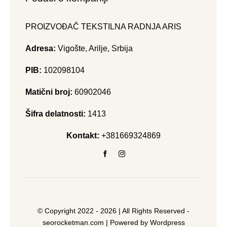
PROIZVOĐAČ TEKSTILNA RADNJA ARIS
Adresa:
Vigošte, Arilje, Srbija
PIB:
102098104
Matični broj:
60902046
Šifra delatnosti:
1413
Kontakt:
+381669324869
© Copyright 2022 - 2026 | All Rights Reserved -
seorocketman.com
| Powered by Wordpress