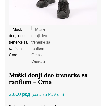
Muški donji deo trenerke sa
ranflom – Crna
2.600
рсд
(cena sa PDV-om)