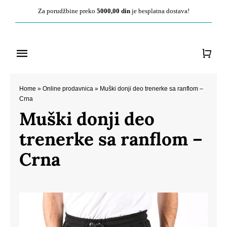
Pređite
Za porudžbine preko
5000,00 din
je besplatna dostava!
na
sadržaj
Toggle
Navigation
Početna
Home
»
Online prodavnica
»
Muški donji deo trenerke sa ranflom –
Crna
Muški donji deo
O nama
trenerke sa ranflom –
Ženska kolekcija
Crna
Muška kolekcija
Kontakt