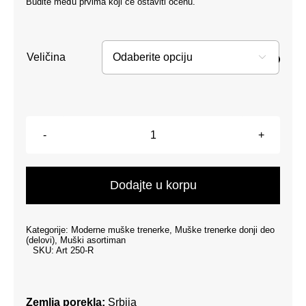
Budite među prvima koji će ostaviti ocenu.
Veličina

Muški
donji
deo
Dodajte u korpu
trenerke
sa
Kategorije:
Moderne muške trenerke
,
Muške trenerke donji deo
ranflom
(delovi)
,
Muški asortiman
SKU:
Art 250-R
-
Crna
količina
Zemlja porekla:
Srbija