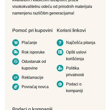
visokokvalitetnu odeću od prirodnih materijala
namenjenu različitim generacijama!
Pomoć pri kupovini
Korisni linkovi
Plaćanje
Najčešća pitanja
Rok isporuke
Opšti uslovi
korišćenja
Odustanak od
kupovine
Politika
privatnosti
Reklamacije
Podaci o
Povraćaj novca
kompaniji
Podaci o kompaniji