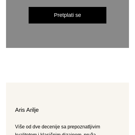
Pretplati se
Aris Arilje
Više od dve decenije sa prepoznatljivim
kvalitetom i klasičnim dizajnom, pruža