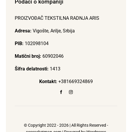
Podaci o kompaniji
PROIZVOĐAČ TEKSTILNA RADNJA ARIS
Adresa:
Vigošte, Arilje, Srbija
PIB:
102098104
Matični broj:
60902046
Šifra delatnosti:
1413
Kontakt:
+381669324869
© Copyright 2022 - 2026 | All Rights Reserved -
seorocketman.com
| Powered by Wordpress