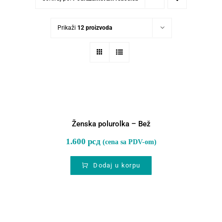
Prikaži
12 proizvoda
Ženska polurolka – Bež
Ženska polurolka – Bež
1.600
рсд
(cena sa PDV-om)
Dodaj u korpu
Ženska polurolka – Crna