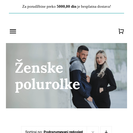
Pređite
Za porudžbine preko
5000,00 din
je besplatna dostava!
na
sadržaj
Toggle
Navigation
Početna
Ženske
O nama
polurolke
Ženska kolekcija
Muška kolekcija
Kontakt
Sortiraj po:
Podrazumevani redosled