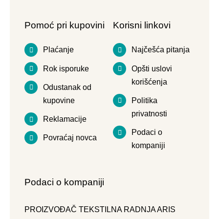
Pomoć pri kupovini
Korisni linkovi
Plaćanje
Najčešća pitanja
Rok isporuke
Opšti uslovi
korišćenja
Odustanak od
kupovine
Politika
privatnosti
Reklamacije
Podaci o
Povraćaj novca
kompaniji
Podaci o kompaniji
PROIZVOĐAČ TEKSTILNA RADNJA ARIS