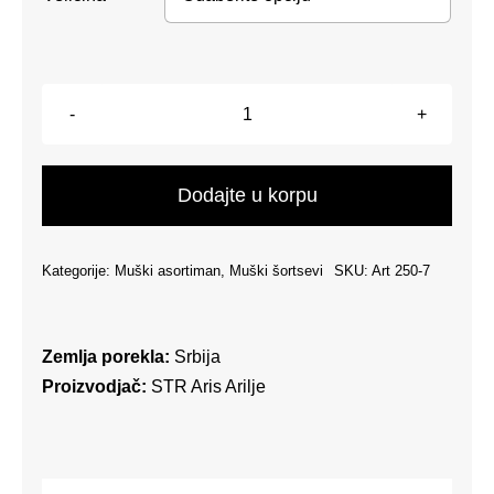
Muški
šorts
-
Dodajte u korpu
Maslinasto
zelena
Kategorije:
Muški asortiman
,
Muški šortsevi
SKU:
Art 250-7
količina
Zemlja porekla:
Srbija
Proizvodjač:
STR Aris Arilje