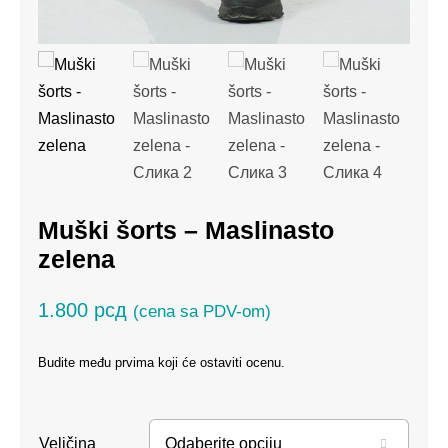
Muški šorts – Maslinasto
zelena
1.800
рсд
(cena sa PDV-om)
Budite među prvima koji će ostaviti ocenu.
Veličina
