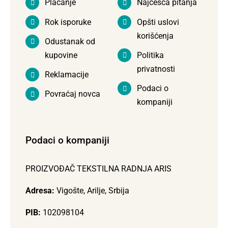
Plaćanje
Najčešća pitanja
Rok isporuke
Opšti uslovi
korišćenja
Odustanak od
kupovine
Politika
privatnosti
Reklamacije
Podaci o
Povraćaj novca
kompaniji
Podaci o kompaniji
PROIZVOĐAČ TEKSTILNA RADNJA ARIS
Adresa:
Vigošte, Arilje, Srbija
PIB:
102098104