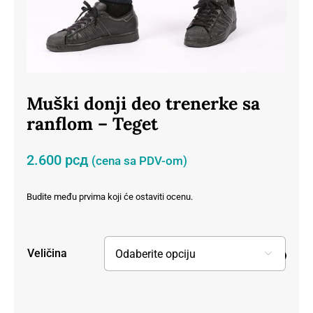
Muški donji deo trenerke sa
ranflom – Teget
2.600
рсд
(cena sa PDV-om)
Budite među prvima koji će ostaviti ocenu.
Veličina
