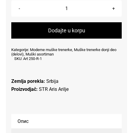
Muški
donji
deo
Dodajte u korpu
trenerke
sa
Kategorije:
Moderne muške trenerke
,
Muške trenerke donji deo
ranflom
(delovi)
,
Muški asortiman
SKU:
Art 250-R-1
-
Teget
količina
Zemlja porekla:
Srbija
Proizvodjač:
STR Aris Arilje
Опис