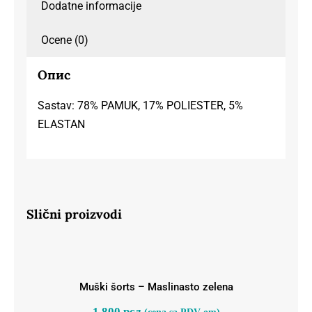
Dodatne informacije
Ocene (0)
Опис
Sastav: 78% PAMUK, 17% POLIESTER, 5%
ELASTAN
Slični proizvodi
Muški šorts – Maslinasto zelena
Muški šorts – Maslinasto zelena
1.800
рсд
(cena sa PDV-om)