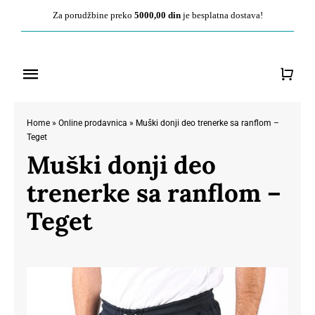
Pređite
Za porudžbine preko
5000,00 din
je besplatna dostava!
na
sadržaj
Toggle
Navigation
Početna
Home
»
Online prodavnica
»
Muški donji deo trenerke sa ranflom –
Teget
Muški donji deo
O nama
trenerke sa ranflom –
Ženska kolekcija
Teget
Muška kolekcija
Kontakt