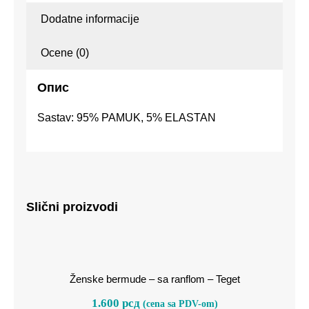
Dodatne informacije
Ocene (0)
Опис
Sastav: 95% PAMUK, 5% ELASTAN
Slični proizvodi
Ženske bermude – sa ranflom –
Teget
Ženske bermude – sa ranflom – Teget
1.600
рсд
(cena sa PDV-om)