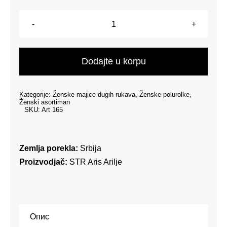
Ženska
polurolka
-
Dodajte u korpu
Crna
količina
Kategorije:
Ženske majice dugih rukava
,
Ženske polurolke
,
Ženski asortiman
SKU:
Art 165
Zemlja porekla:
Srbija
Proizvodjač:
STR Aris Arilje
Опис