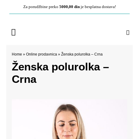
Pređite
Za porudžbine preko
5000,00 din
je besplatna dostava!
na
sadržaj
Toggle
Navigation
Početna
Home
»
Online prodavnica
»
Ženska polurolka – Crna
Ženska polurolka –
O nama
Crna
Ženska kolekcija
Muška kolekcija
Kontakt