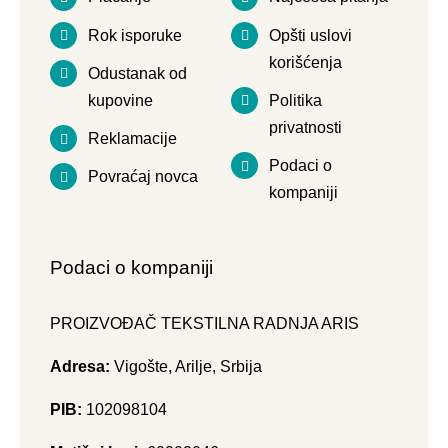
Rok isporuke
Opšti uslovi
korišćenja
Odustanak od
kupovine
Politika
privatnosti
Reklamacije
Podaci o
Povraćaj novca
kompaniji
Podaci o kompaniji
PROIZVOĐAČ TEKSTILNA RADNJA ARIS
Adresa:
Vigošte, Arilje, Srbija
PIB:
102098104