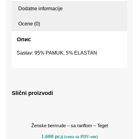
Dodatne informacije
Ocene (0)
Опис
Sastav: 95% PAMUK, 5% ELASTAN
Slični proizvodi
Ženske bermude – sa ranflom –
Teget
Ženske bermude – sa ranflom – Teget
1.600
рсд
(cena sa PDV-om)