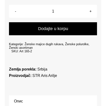
Ženska
polurolka
-
Dodajte u korpu
Bež
količina
Kategorije:
Ženske majice dugih rukava
,
Ženske polurolke
,
Ženski asortiman
SKU:
Art 165-2
Zemlja porekla:
Srbija
Proizvodjač:
STR Aris Arilje
Опис