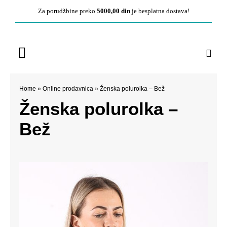
Pređite
Za porudžbine preko
5000,00 din
je besplatna dostava!
na
sadržaj
Toggle
Navigation
Početna
Home
»
Online prodavnica
»
Ženska polurolka – Bež
Ženska polurolka –
O nama
Bež
Ženska kolekcija
Muška kolekcija
Kontakt