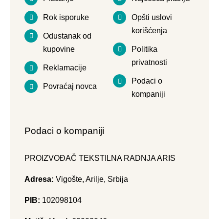
Rok isporuke
Opšti uslovi
korišćenja
Odustanak od
kupovine
Politika
privatnosti
Reklamacije
Podaci o
Povraćaj novca
kompaniji
Podaci o kompaniji
PROIZVOĐAČ TEKSTILNA RADNJA ARIS
Adresa:
Vigošte, Arilje, Srbija
PIB:
102098104