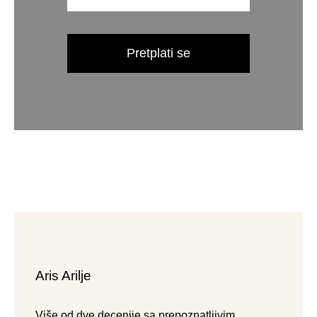
Pretplati se
Aris Arilje
Više od dve decenije sa prepoznatljivim