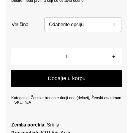
Budite među prvima koji će ostaviti ocenu.
Veličina

Ženski
donji
deo
Dodajte u korpu
trenerke
-
Kategorije:
Ženske trenerke donji deo (delovi)
,
Ženski asortiman
zvoncare
SKU:
N/A
-
Kamel
količina
Zemlja porekla:
Srbija
Proizvodjač:
STR Aris Arilje