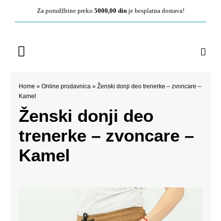
Pređite
Za porudžbine preko
5000,00 din
je besplatna dostava!
na
sadržaj
Toggle
Navigation
Početna
Home
»
Online prodavnica
»
Ženski donji deo trenerke – zvoncare –
Kamel
O nama
Ženski donji deo
trenerke – zvoncare –
Ženska kolekcija
Kamel
Muška kolekcija
Kontakt