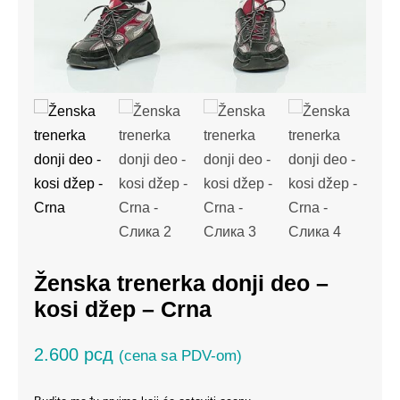
Ženska trenerka donji deo –
kosi džep – Crna
2.600
рсд
(cena sa PDV-om)