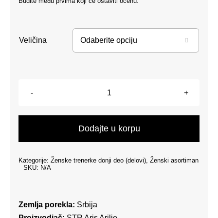
Budite među prvima koji će ostaviti ocenu.
Veličina

Ženska
trenerka
donji
Dodajte u korpu
deo
-
Kategorije:
Ženske trenerke donji deo (delovi)
,
Ženski asortiman
kosi
SKU:
N/A
džep
-
Crna
Zemlja porekla:
Srbija
količina
Proizvodjač:
STR Aris Arilje