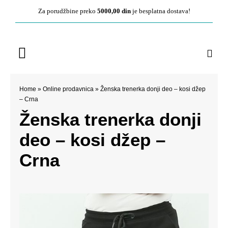
Pređite
Za porudžbine preko
5000,00 din
je besplatna dostava!
na
sadržaj
Toggle
Navigation
Početna
Home
»
Online prodavnica
»
Ženska trenerka donji deo – kosi džep
– Crna
O nama
Ženska trenerka donji
deo – kosi džep –
Ženska kolekcija
Crna
Muška kolekcija
Kontakt