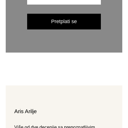
Pretplati se
Aris Arilje
Više od dve decenije sa prepoznatljivim