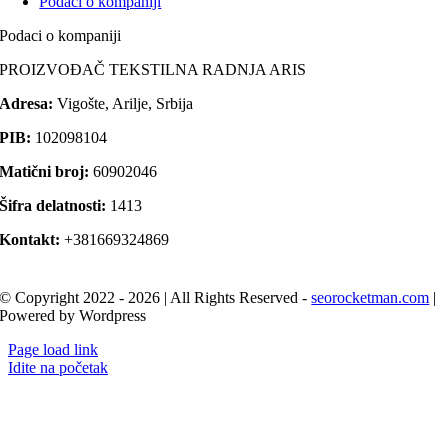
Podaci o kompaniji
Podaci o kompaniji
PROIZVOĐAČ TEKSTILNA RADNJA ARIS
Adresa:
Vigošte, Arilje, Srbija
PIB:
102098104
Matični broj:
60902046
Šifra delatnosti:
1413
Kontakt:
+381669324869
© Copyright 2022 - 2026 | All Rights Reserved -
seorocketman.com
|
Powered by Wordpress
Page load link
Idite na početak