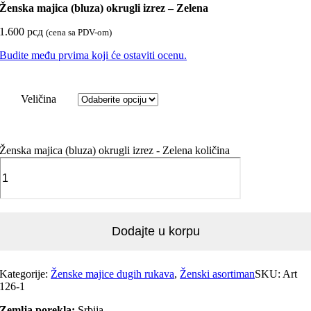
Ženska majica (bluza) okrugli izrez – Zelena
1.600
рсд
(cena sa PDV-om)
Budite među prvima koji će ostaviti ocenu.
Veličina
Ženska majica (bluza) okrugli izrez - Zelena količina
Dodajte u korpu
Kategorije:
Ženske majice dugih rukava
,
Ženski asortiman
SKU:
Art
126-1
Zemlja porekla:
Srbija