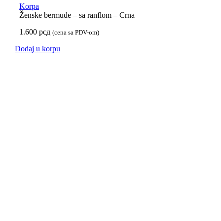
Korpa
Ženske bermude – sa ranflom – Crna
1.600
рсд
(cena sa PDV-om)
Dodaj u korpu