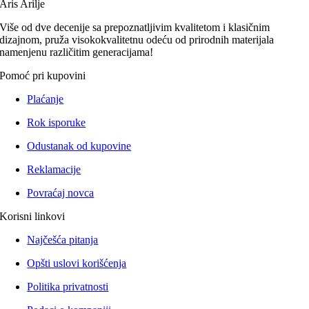
Aris Arilje
Više od dve decenije sa prepoznatljivim kvalitetom i klasičnim
dizajnom, pruža visokokvalitetnu odeću od prirodnih materijala
namenjenu različitim generacijama!
Pomoć pri kupovini
Plaćanje
Rok isporuke
Odustanak od kupovine
Reklamacije
Povraćaj novca
Korisni linkovi
Najčešća pitanja
Opšti uslovi korišćenja
Politika privatnosti