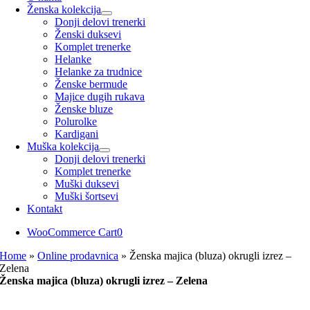
Ženska kolekcija
Donji delovi trenerki
Ženski duksevi
Komplet trenerke
Helanke
Helanke za trudnice
Ženske bermude
Majice dugih rukava
Ženske bluze
Polurolke
Kardigani
Muška kolekcija
Donji delovi trenerki
Komplet trenerke
Muški duksevi
Muški šortsevi
Kontakt
WooCommerce Cart
0
Home
»
Online prodavnica
»
Ženska majica (bluza) okrugli izrez –
Zelena
Ženska majica (bluza) okrugli izrez – Zelena