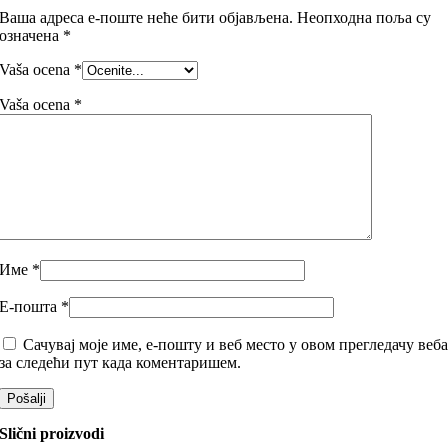
Ваша адреса е-поште неће бити објављена.
Неопходна поља су
означена
*
Vaša ocena
*
Vaša ocena
*
Име
*
Е-пошта
*
Сачувај моје име, е-пошту и веб место у овом прегледачу веб
за следећи пут када коментаришем.
Slični proizvodi