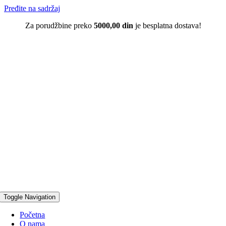
Pređite na sadržaj
Za porudžbine preko
5000,00 din
je besplatna dostava!
Toggle Navigation
Početna
O nama