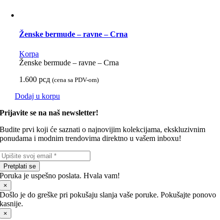
Ženske bermude – ravne – Crna
Korpa
Ženske bermude – ravne – Crna
1.600
рсд
(cena sa PDV-om)
Dodaj u korpu
Prijavite se na naš newsletter!
Budite prvi koji će saznati o najnovijim kolekcijama, ekskluzivnim
ponudama i modnim trendovima direktno u vašem inboxu!
Pretplati se
Poruka je uspešno poslata. Hvala vam!
×
Došlo je do greške pri pokušaju slanja vaše poruke. Pokušajte ponovo
kasnije.
×