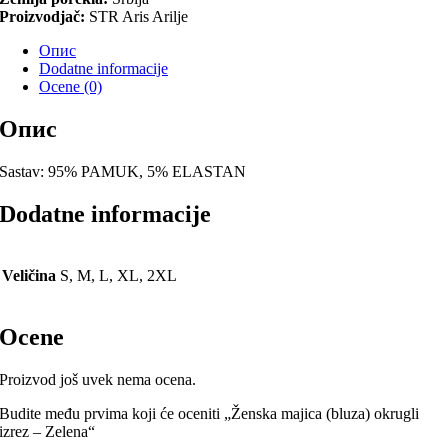
Proizvodjač:
STR Aris Arilje
Опис
Dodatne informacije
Ocene (0)
Опис
Sastav: 95% PAMUK, 5% ELASTAN
Dodatne informacije
Veličina
S, M, L, XL, 2XL
Ocene
Proizvod još uvek nema ocena.
Budite među prvima koji će oceniti „Ženska majica (bluza) okrugli
izrez – Zelena“